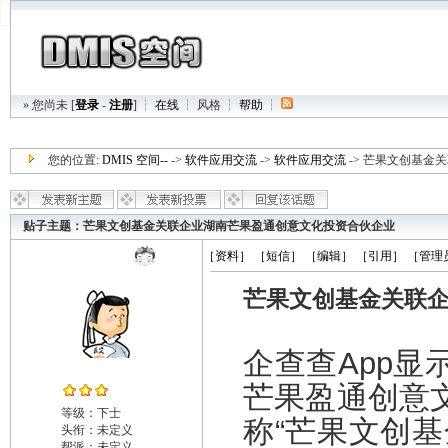
» 您尚未 [
登录
-
注册
] ┆
在线
┆
风格
┆
帮助
┆
您的位置:
DMIS 空间--
->
软件应用交流
->
软件应用交流
-> 芒果文创基
贴子主题：芒果文创基金关联企业湖南芒果盈通创意文化投资合伙企业
patebeng4
［资料］
［短信］
［编辑］
［引用］
［管理
芒果文创基金关联
企查查App
芒果盈通创意
等级：下士
称“芒果文创
头衔：未定义
帮派：未定义